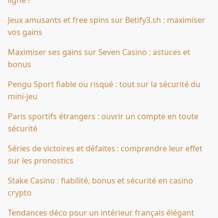
Jeux amusants et free spins sur Betify3.sh : maximiser
vos gains
Maximiser ses gains sur Seven Casino : astuces et
bonus
Pengu Sport fiable ou risqué : tout sur la sécurité du
mini-jeu
Paris sportifs étrangers : ouvrir un compte en toute
sécurité
Séries de victoires et défaites : comprendre leur effet
sur les pronostics
Stake Casino : fiabilité, bonus et sécurité en casino
crypto
Tendances déco pour un intérieur français élégant