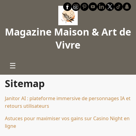
Magazine Maison & Art de
Vivre
☰
Sitemap
Janitor AI : plateforme immersive de personnages IA et
retours utilisateurs
Astuces pour maximiser vos gains sur Casino Night en
ligne