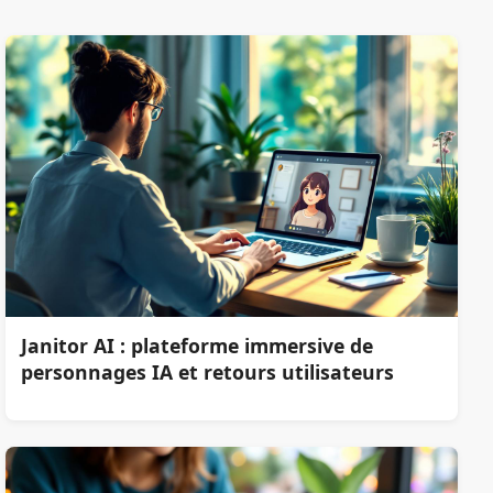
Janitor AI : plateforme immersive de
personnages IA et retours utilisateurs