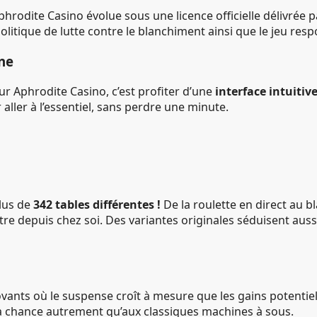
phrodite Casino évolue sous une licence officielle délivrée 
olitique de lutte contre le blanchiment ainsi que le jeu res
ne
ur Aphrodite Casino, c’est profiter d’une
interface intuitiv
aller à l’essentiel, sans perdre une minute.
plus de
342 tables différentes !
De la roulette en direct au b
depuis chez soi. Des variantes originales séduisent aussi ce
ovants où le suspense croît à mesure que les gains potentiels
 sa chance autrement qu’aux classiques machines à sous.