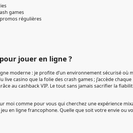
ies
crash games
& promos régulières
s
pour jouer en ligne ?
ligne moderne : je profite d’un environnement sécurisé où 
 du live casino que la folie des crash games ; j’accède ch
âce au cashback VIP. Le tout sans jamais sacrifier la fiabili
Pour moi comme pour vous qui cherchez une expérience mixan
jeu en ligne francophone. Quelle que soit votre envie ou v