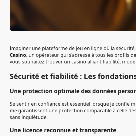
Imaginer une plateforme de jeu en ligne où la sécurité
Casino
, un opérateur qui s’adresse à tous les profils 
vous souhaitez trouver un casino alliant fiabilité, mode
Sécurité et fiabilité : Les fondatio
Une protection optimale des données person
Se sentir en confiance est essentiel lorsque je confie
me garantissent une protection comparable à celle des 
sans inquiétude.
Une licence reconnue et transparente