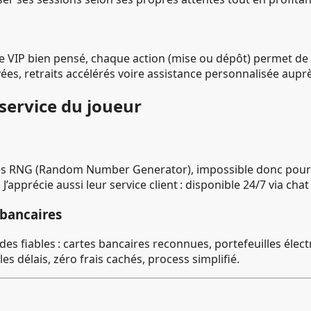
e VIP bien pensé, chaque action (mise ou dépôt) permet de 
vées, retraits accélérés voire assistance personnalisée au
service du joueur
ifiés RNG (Random Number Generator), impossible donc pour 
 J’apprécie aussi leur service client : disponible 24/7 via ch
 bancaires
es fiables : cartes bancaires reconnues, portefeuilles élect
es délais, zéro frais cachés, process simplifié.