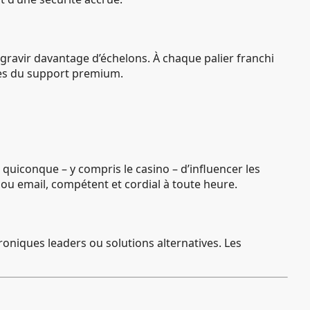
gravir davantage d’échelons. À chaque palier franchi
près du support premium.
quiconque – y compris le casino – d’influencer les
at ou email, compétent et cordial à toute heure.
roniques leaders ou solutions alternatives. Les