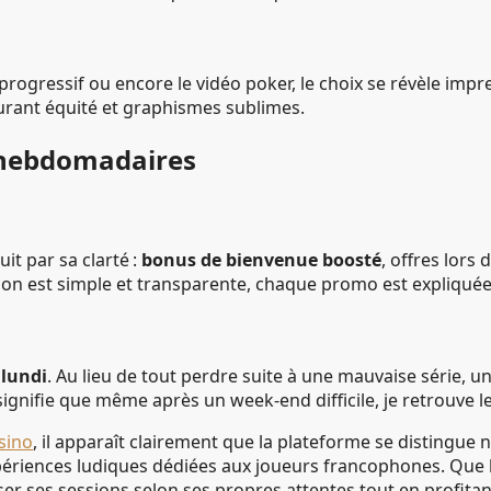
t progressif ou encore le vidéo poker, le choix se révèle im
surant équité et graphismes sublimes.
 hebdomadaires
it par sa clarté :
bonus de bienvenue boosté
, offres lors
n est simple et transparente, chaque promo est expliquée en
 lundi
. Au lieu de tout perdre suite à une mauvaise série, u
gnifie que même après un week-end difficile, je retrouve le
sino
, il apparaît clairement que la plateforme se distingue
ériences ludiques dédiées aux joueurs francophones. Que l’o
er ses sessions selon ses propres attentes tout en profitan