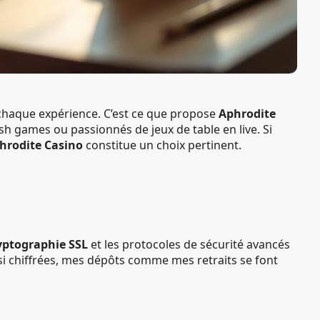
t chaque expérience. C’est ce que propose
Aphrodite
ash games ou passionnés de jeux de table en live. Si
hrodite Casino
constitue un choix pertinent.
ryptographie SSL
et les protocoles de sécurité avancés
si chiffrées, mes dépôts comme mes retraits se font